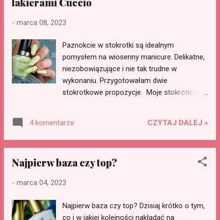
lakierami Cuccio
-
marca 08, 2023
Paznokcie w stokrotki są idealnym
pomysłem na wiosenny manicure. Delikatne,
niezobowiązujące i nie tak trudne w
wykonaniu. Przygotowałam dwie
stokrotkowe propozycje. Moje stokrotki na
paznokciach zostały w całości namalowane
lakierami Cuccio, a wpis powstał dzięki
CZYTAJ DALEJ »
4 komentarze
współpracy z tą marką.
Najpierw baza czy top?
-
marca 04, 2023
Najpierw baza czy top? Dzisiaj krótko o tym,
co i w jakiej kolejności nakładać na