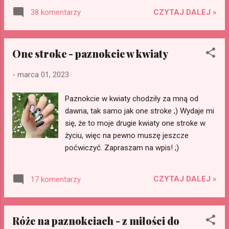
drastycznym ich skróceniu. Zapraszam na
CZYTAJ DALEJ »
38 komentarzy
moją historię, porady, sposoby na
przyspieszenie porostu paznokci i dokładne
informacje, ile rosną paznokcie z tygodnia
One stroke - paznokcie w kwiaty
na tydzień.
-
marca 01, 2023
Paznokcie w kwiaty chodziły za mną od
dawna, tak samo jak one stroke ;) Wydaje mi
się, że to moje drugie kwiaty one stroke w
życiu, więc na pewno muszę jeszcze
poćwiczyć. Zapraszam na wpis! ;)
CZYTAJ DALEJ »
17 komentarzy
Róże na paznokciach - z miłości do