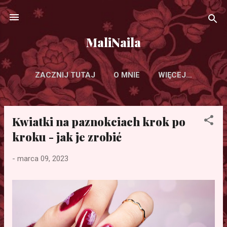
Przejdź do głównej zawartości
MaliNaila
ZACZNIJ TUTAJ
O MNIE
WIĘCEJ…
Kwiatki na paznokciach krok po
P
o
kroku - jak je zrobić
s
-
marca 09, 2023
t
y