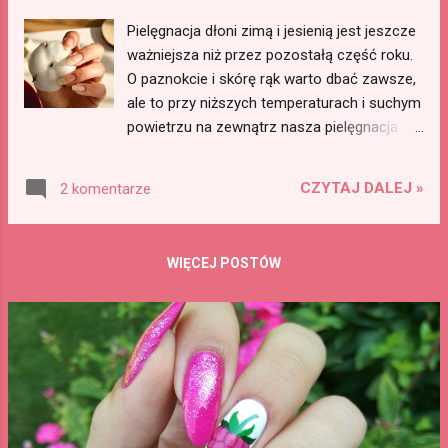
Pielęgnacja dłoni zimą i jesienią jest jeszcze
ważniejsza niż przez pozostałą część roku.
O paznokcie i skórę rąk warto dbać zawsze,
ale to przy niższych temperaturach i suchym
powietrzu na zewnątrz nasza pielęgnacja
powinna być naprawdę regularna.
Wskazówkami o pielęgnacji dzielę się z
CZYTAJ DALEJ »
2 komentarze
Wami dzięki współpracy komercyjnej z
marką Cuccio .
WIĘCEJ POSTÓW