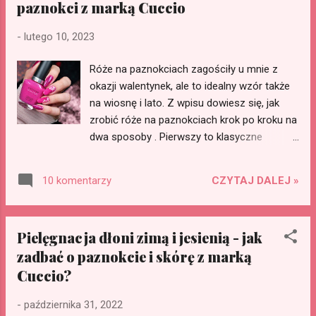
paznokci z marką Cuccio
-
lutego 10, 2023
Róże na paznokciach zagościły u mnie z
okazji walentynek, ale to idealny wzór także
na wiosnę i lato. Z wpisu dowiesz się, jak
zrobić róże na paznokciach krok po kroku na
dwa sposoby . Pierwszy to klasyczne
malowanie, a drugi to naklejki DIY.
Zapraszam do czytania i oglądania zdjęć.
CZYTAJ DALEJ »
10 komentarzy
Wpis powstał z miłości do paznokci dzięki
współpracy komercyjnej z marką Cuccio .
Oba walentynkowe zdobienia z różami
Pielęgnacja dłoni zimą i jesienią - jak
zostały w całości wykonane lakierami tej
zadbać o paznokcie i skórę z marką
marki.
Cuccio?
-
października 31, 2022