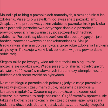
Malinaila.pl to blog o paznokciach naturalnych, a szczególnie o ich
zdobieniu. Piszę tu o wszystkim, co związane z paznokciami.
Znajdziesz tu przede wszystkim zdobienie paznokci krok po kroku
oraz poradniki paznokciowe dotyczące dbania o paznokcie i
prawidłowego ich malowania czy poszczególnych technik
zdobienia. Poradniki są idealne zarówno dla początkujących, jak i
bardziej zaawansowanych paznokciomaniaczek. Maluję
tradycyjnymi lakierami do paznokci, a także robię zdobienia farbkami
akrylowymi. Pokazuję wzorki krok po kroku, więc na pewno dacie
sobie radę.
Sięgam także po hybrydy, więc takich tutoriali na blogu także
możecie się spodziewać. Więcej piszę tu o lakierach tradycyjnych,
ale większość wzorów malowanych farbami czy stemple można
dokładnie tak samo zrobić na hybrydach.
Na moim blogu o paznokciach pokazuję jedynie moje paznokcie.
Przez większość czasu mam długie, naturalne paznokcie w
kształcie migdałków. Czasem są ciut dłuższe, a czasem ciut
krótsze, ale zawsze to moje naturalne. Część wzorów sprawdzi się
także na krótkich paznokciach, ale część pewnie lepiej wyglądała
będzie na dłuższych. Jestem jednak zdania, że do każdej długości