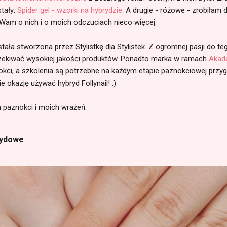
stały:
Spider gel - wzorki na hybrydzie
. A drugie - różowe - zrobiłam 
 Wam o nich i o moich odczuciach nieco więcej.
tała stworzona przez Stylistkę dla Stylistek. Z ogromnej pasji do t
kiwać wysokiej jakości produktów. Ponadto marka w ramach
Akade
znokci, a szkolenia są potrzebne na każdym etapie paznokciowej przy
 okazję używać hybryd Follynail! :)
paznokci i moich wrażeń.
rydowe