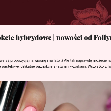
Przejdź do głównej zawartości
cie hybrydowe | nowości od Folly
 są propozycją na wiosnę i na lato ;) Ale tak naprawdę możecie nos
e pastelowe, delikatne paznokcie z łatwymi wzorkami. Wszystko z 