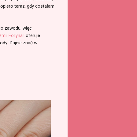
dopiero teraz, gdy dostałam
ego zawodu, więc
mii Follynail
oferuje
gody! Dajcie znać w