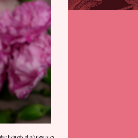
obię hybrydy choć dwa razy