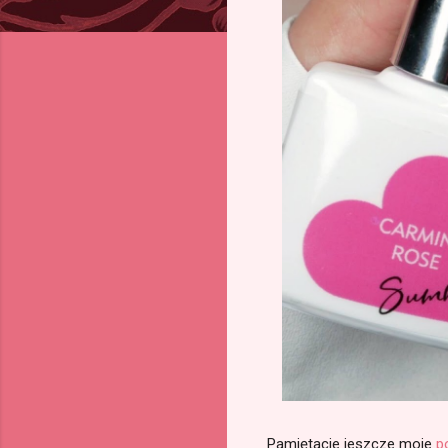
Pamiętacie jeszcze moje
p