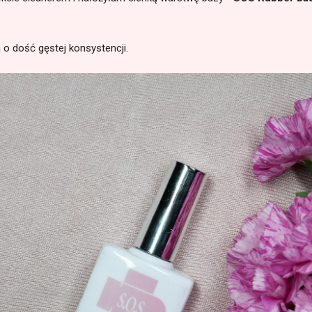
 o dość gęstej konsystencji.