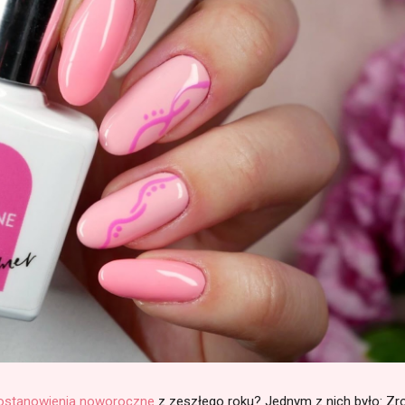
ostanowienia noworoczne
z zeszłego roku? Jednym z nich było: Zr