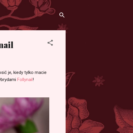
nail
ić je, kiedy tylko macie
hybrydami
Follynail
!