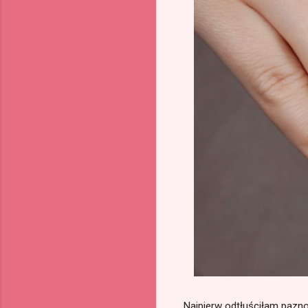
Najpierw odtłuściłam pazn