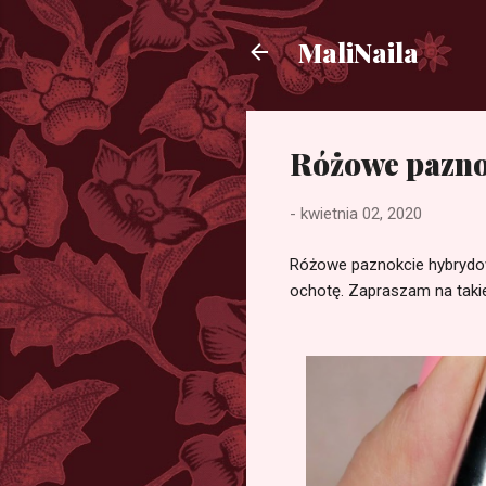
MaliNaila
Różowe paznok
-
kwietnia 02, 2020
Różowe paznokcie hybrydowe
ochotę. Zapraszam na taki