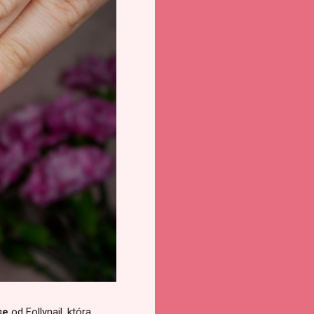
se
od Follynail, która