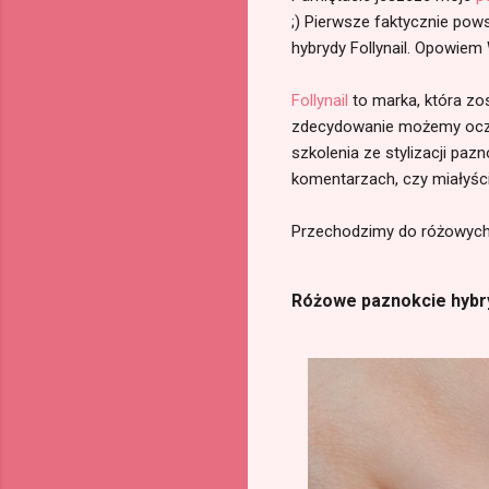
;) Pierwsze faktycznie pow
hybrydy Follynail. Opowiem
Follynail
to marka, która zos
zdecydowanie możemy ocze
szkolenia ze stylizacji pa
komentarzach, czy miałyście
Przechodzimy do różowych 
Różowe paznokcie hyb