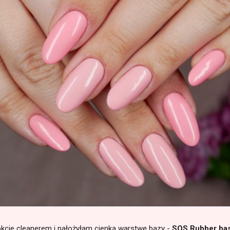
okcie cleanerem i nałożyłam cienką warstwę bazy -
SOS Rubber ba