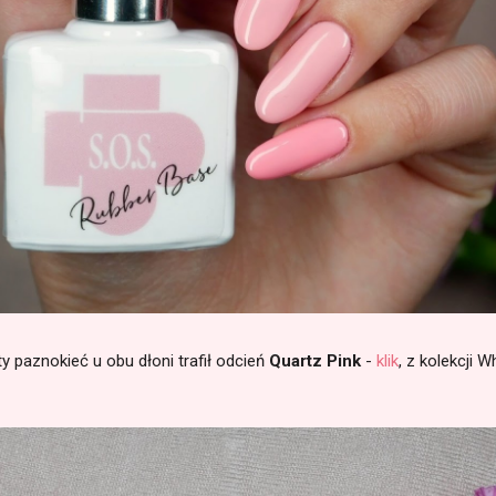
ty paznokieć u obu dłoni trafił odcień
Quartz Pink
-
klik
, z kolekcji 