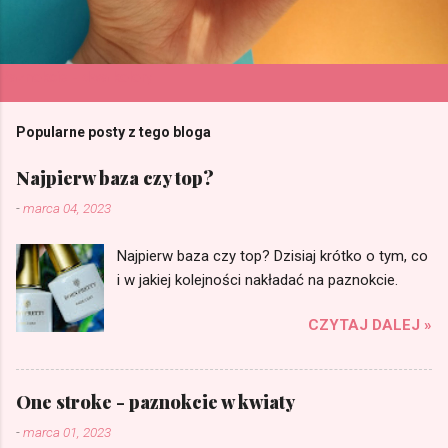
Paznokcie - dwa kolory
Popularne posty z tego bloga
Najpierw baza czy top?
-
marca 04, 2023
Najpierw baza czy top? Dzisiaj krótko o tym, co
i w jakiej kolejności nakładać na paznokcie.
CZYTAJ DALEJ »
One stroke - paznokcie w kwiaty
-
marca 01, 2023