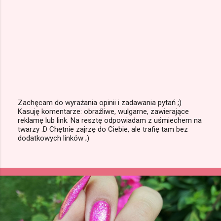
Zachęcam do wyrażania opinii i zadawania pytań ;)
Kasuję komentarze: obraźliwe, wulgarne, zawierające
P
reklamę lub link. Na resztę odpowiadam z uśmiechem na
r
twarzy :D Chętnie zajrzę do Ciebie, ale trafię tam bez
z
dodatkowych linków ;)
e
ś
l
i
j
k
o
m
e
n