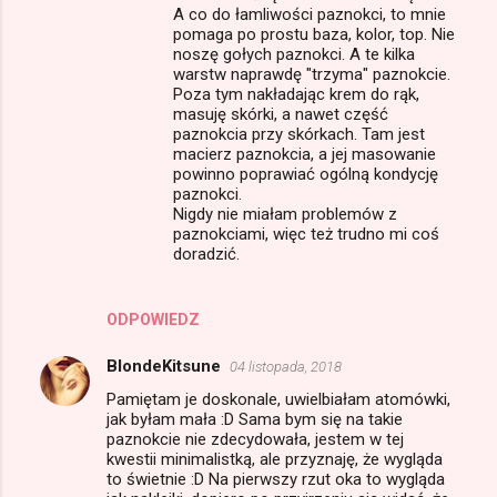
A co do łamliwości paznokci, to mnie
pomaga po prostu baza, kolor, top. Nie
noszę gołych paznokci. A te kilka
warstw naprawdę "trzyma" paznokcie.
Poza tym nakładając krem do rąk,
masuję skórki, a nawet część
paznokcia przy skórkach. Tam jest
macierz paznokcia, a jej masowanie
powinno poprawiać ogólną kondycję
paznokci.
Nigdy nie miałam problemów z
paznokciami, więc też trudno mi coś
doradzić.
ODPOWIEDZ
BlondeKitsune
04 listopada, 2018
Pamiętam je doskonale, uwielbiałam atomówki,
jak byłam mała :D Sama bym się na takie
paznokcie nie zdecydowała, jestem w tej
kwestii minimalistką, ale przyznaję, że wygląda
to świetnie :D Na pierwszy rzut oka to wygląda