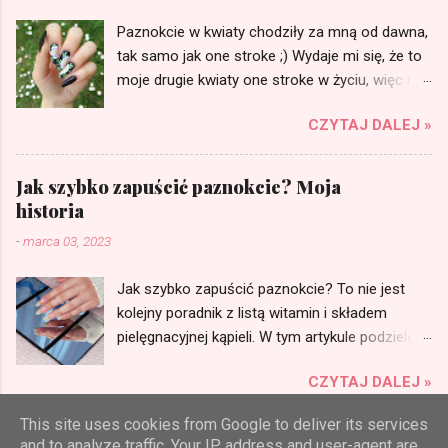
Paznokcie w kwiaty chodziły za mną od dawna,
tak samo jak one stroke ;) Wydaje mi się, że to
moje drugie kwiaty one stroke w życiu, więc na
pewno muszę jeszcze poćwiczyć. Zapraszam
CZYTAJ DALEJ »
na wpis! ;)
Jak szybko zapuścić paznokcie? Moja
historia
-
marca 03, 2023
Jak szybko zapuścić paznokcie? To nie jest
kolejny poradnik z listą witamin i składem
pielęgnacyjnej kąpieli. W tym artykule podzielę
się z Wami moimi doświadczeniami zdobytymi
CZYTAJ DALEJ »
przez lata noszenia bardzo długich naturalnych
paznokci i po drastycznym ich skróceniu.
This site uses cookies from Google to deliver its services
Zapraszam na moją historię, porady, sposoby
and to analyze traffic. Your IP address and user-agent are