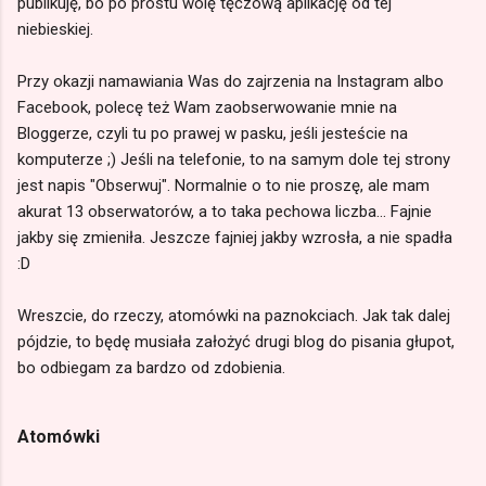
publikuję, bo po prostu wolę tęczową aplikację od tej
niebieskiej.
Przy okazji namawiania Was do zajrzenia na Instagram albo
Facebook, polecę też Wam zaobserwowanie mnie na
Bloggerze, czyli tu po prawej w pasku, jeśli jesteście na
komputerze ;) Jeśli na telefonie, to na samym dole tej strony
jest napis "Obserwuj". Normalnie o to nie proszę, ale mam
akurat 13 obserwatorów, a to taka pechowa liczba... Fajnie
jakby się zmieniła. Jeszcze fajniej jakby wzrosła, a nie spadła
:D
Wreszcie, do rzeczy, atomówki na paznokciach. Jak tak dalej
pójdzie, to będę musiała założyć drugi blog do pisania głupot,
bo odbiegam za bardzo od zdobienia.
Atomówki