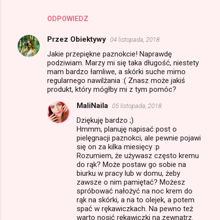
ODPOWIEDZ
Przez Obiektywy
04 listopada, 2018
Jakie przepiękne paznokcie! Naprawdę
podziwiam. Marzy mi się taka długość, niestety
mam bardzo łamliwe, a skórki suche mimo
regularnego nawilżania :( Znasz może jakiś
produkt, który mógłby mi z tym pomóc?
MaliNaila
05 listopada, 2018
Dziękuję bardzo ;)
Hmmm, planuję napisać post o
pielęgnacji paznokci, ale pewnie pojawi
się on za kilka miesięcy :p
Rozumiem, że używasz często kremu
do rąk? Może postaw go sobie na
biurku w pracy lub w domu, żeby
zawsze o nim pamiętać? Możesz
spróbować nałożyć na noc krem do
rąk na skórki, a na to olejek, a potem
spać w rękawiczkach. Na pewno też
warto nosić rękawiczki na zewnątrz.