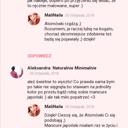
jak naklejki, dopiero po przyjrzeniu się widać, że
to ręcznie malowane, super :)
MaliNaila
05 listopada, 2018
Atomówki rządzą ;)
Rozumiem, ja raczej lubię na bogato,
chociaż skromniejsze zdobienia też
będą się pojawiały ;) dzięki!
ODPOWIEDZ
Aleksandra: Naturalnie Minimalnie
06 listopada, 2018
ależ świetnie to wyszło! Co prawda sama bym
po takie nie sięgnęła bo stawiam na jednolity
kolor po prostu bądź robię sobie manicure
japoński :) ale tak miło popatrzeć <3
MaliNaila
09 listopada, 2018
Dzięki! Cieszę się, że Atomówki Ci się
podobają ;)
Manicure japoński miałam raz w życiu i