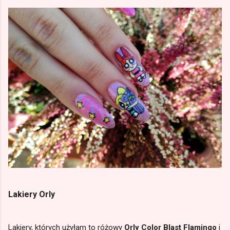
Lakiery Orly
Lakiery, których użyłam to różowy
Orly Color Blast Flamingo
i