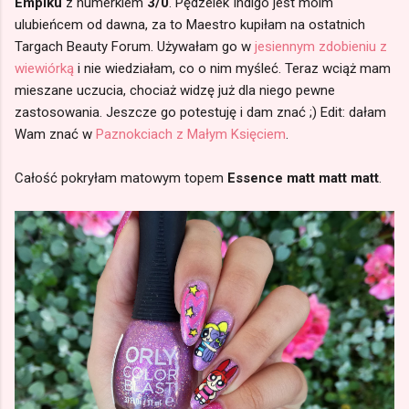
Empiku
z numerkiem
3/0
. Pędzelek Indigo jest moim
ulubieńcem od dawna, za to Maestro kupiłam na ostatnich
Targach Beauty Forum. Używałam go w
jesiennym zdobieniu z
wiewiórką
i nie wiedziałam, co o nim myśleć. Teraz wciąż mam
mieszane uczucia, chociaż widzę już dla niego pewne
zastosowania. Jeszcze go potestuję i dam znać ;) Edit: dałam
Wam znać w
Paznokciach z Małym Księciem
.
Całość pokryłam matowym topem
Essence matt matt matt
.