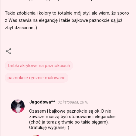
Takie zdobienia i kolory to totalnie mój styl, ale wiem, że sporo
z Was stawia na elegancję i takie bajkowe paznokcie są już
zbyt dziecinne ;)
farbki akrylowe na paznokciach
paznokcie ręcznie malowane
Jagodowa^^
02 listopada, 2018
K
Czasem i bajkowe paznokcie są ok :D nie
o
zawsze muszą być stonowane i eleganckie
m
(choć ja teraz głównie po takie sięgam).
Gratuluję wygranej :)
e