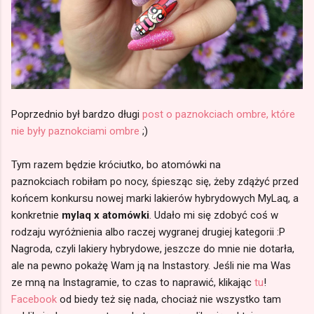
Poprzednio był bardzo długi
post o paznokciach ombre, które
nie były paznokciami ombre
;)
Tym razem będzie króciutko, bo atomówki na
paznokciach robiłam po nocy, śpiesząc się, żeby zdążyć przed
końcem konkursu nowej marki lakierów hybrydowych MyLaq, a
konkretnie
mylaq x atomówki
. Udało mi się zdobyć coś w
rodzaju wyróżnienia albo raczej wygranej drugiej kategorii :P
Nagroda, czyli lakiery hybrydowe, jeszcze do mnie nie dotarła,
ale na pewno pokażę Wam ją na Instastory. Jeśli nie ma Was
ze mną na Instagramie, to czas to naprawić, klikając
tu
!
Facebook
od biedy też się nada, chociaż nie wszystko tam