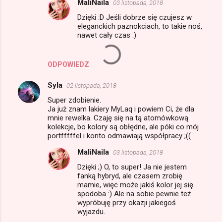
MaliNaila
03 listopada, 2018
n
Dzięki :D Jeśli dobrze się czujesz w
t
eleganckich paznokciach, to takie noś,
a
nawet cały czas :)
r
z
ODPOWIEDZ
e
Syla
02 listopada, 2018
Super zdobienie.
Ja już znam lakiery MyLaq i powiem Ci, że dla
mnie rewelka. Czaję się na tą atomówkową
kolekcje, bo kolory są obłędne, ale póki co mój
portfffffel i konto odmawiają współpracy ;((
MaliNaila
03 listopada, 2018
Dzięki ;) O, to super! Ja nie jestem
fanką hybryd, ale czasem zrobię
mamie, więc może jakiś kolor jej się
spodoba :) Ale na sobie pewnie też
wypróbuję przy okazji jakiegoś
wyjazdu.